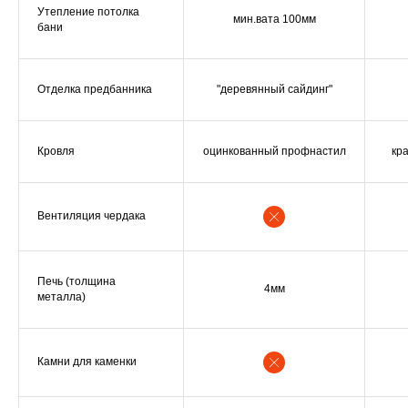
Утепление потолка
мин.вата 100мм
бани
Отделка предбанника
"деревянный сайдинг"
Кровля
оцинкованный профнастил
кр
Вентиляция чердака
Печь (толщина
4мм
металла)
Камни для каменки